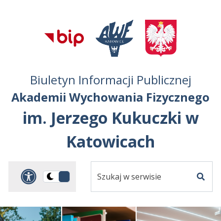
Przejdź do treści
Przejdź do mapy
Przejdź do
głównego menu
serwisu
Biuletyn Informacji Publicznej
Akademii Wychowania Fizycznego
im. Jerzego Kukuczki w
Katowicach
Szukaj
Panel dostosowania ułat
Przełącz
w
Szuka
na
serwisie
wersję
ciemną