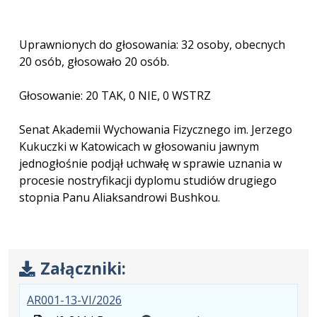
Uprawnionych do głosowania: 32 osoby, obecnych
20 osób, głosowało 20 osób.
Głosowanie: 20 TAK, 0 NIE, 0 WSTRZ
Senat Akademii Wychowania Fizycznego im. Jerzego
Kukuczki w Katowicach w głosowaniu jawnym
jednogłośnie podjął uchwałę w sprawie uznania w
procesie nostryfikacji dyplomu studiów drugiego
stopnia Panu Aliaksandrowi Bushkou.
Załączniki:
.
.
.
AR001-13-VI/2026
Plik
Rozmiar
Otwiera