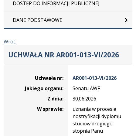
DOSTĘP DO INFORMACJI PUBLICZNEJ
DANE PODSTAWOWE
Wróć
UCHWAŁA NR AR001-013-VI/2026
Dane
uchwały
Uchwała nr:
AR001-013-VI/2026
nr
Jakiego organu:
Senatu AWF
AR001-
013-
Z dnia:
30.06.2026
VI/2026
W sprawie:
uznania w procesie
nostryfikacji dyplomu
studiów drugiego
stopnia Panu