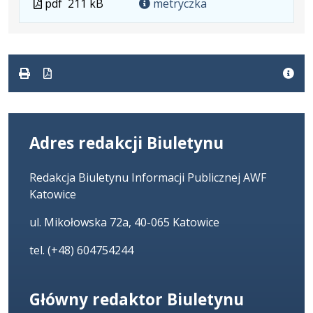
Plik
pdf
211 kB
metryczka
w
pliku:
się
w
formacie:
211
w
formacie
pdf
kB
nowej
karcie.
Adres redakcji Biuletynu
Redakcja Biuletynu Informacji Publicznej AWF
Katowice
ul. Mikołowska 72a, 40-065 Katowice
tel. (+48) 604754244
Główny redaktor Biuletynu