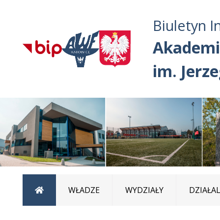
Biuletyn I
Akademi
im. Jerz
Strona główna
WŁADZE
WYDZIAŁY
DZIAŁA