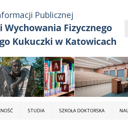
Przejdź do treści
Przejdź do mapy
Przejdź do
nformacji Publicznej
głównego menu
serwisu
i Wychowania Fizycznego
ego Kukuczki w Katowicach
LNOŚĆ
STUDIA
SZKOŁA DOKTORSKA
NA