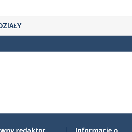
DZIAŁY
ówny redaktor
Informacje o