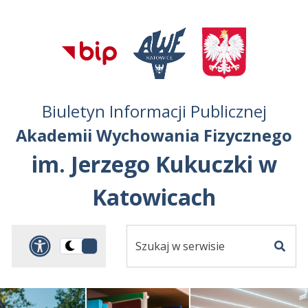
Przejdź do treści
Przejdź do mapy
Przejdź do
głównego menu
serwisu
Biuletyn Informacji Publicznej
Akademii Wychowania Fizycznego
im. Jerzego Kukuczki w
Katowicach
Szukaj
Panel dostosowania ułat
Przełącz
w
Szuka
na
serwisie
wersję
ciemną