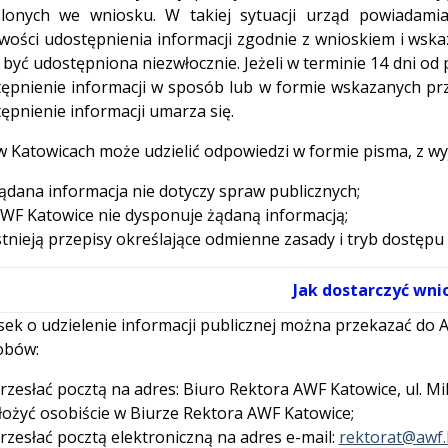
ślonych we wniosku. W takiej sytuacji urząd powiadam
wości udostępnienia informacji zgodnie z wnioskiem i wskaz
być udostępniona niezwłocznie. Jeżeli w terminie 14 dni o
ępnienie informacji w sposób lub w formie wskazanych p
ępnienie informacji umarza się.
 Katowicach może udzielić odpowiedzi w formie pisma, z wy
ądana informacja nie dotyczy spraw publicznych;
WF Katowice nie dysponuje żądaną informacją;
stnieją przepisy określające odmienne zasady i tryb dostępu 
Jak dostarczyć wni
ek o udzielenie informacji publicznej można przekazać do 
obów:
rzesłać pocztą na adres: Biuro Rektora AWF Katowice, ul. M
łożyć osobiście w Biurze Rektora AWF Katowice;
rzesłać pocztą elektroniczną na adres e-mail:
rektorat@awf.