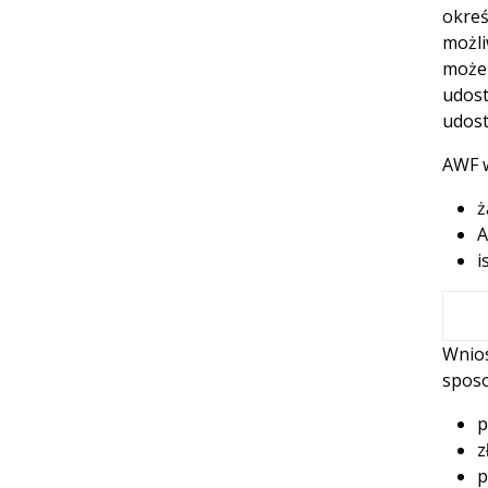
okre
możli
może 
udost
udost
AWF w
ż
A
i
Wnios
spos
p
z
p