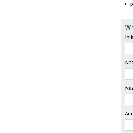
p
Wn
Imi
Naz
Naz
Adr