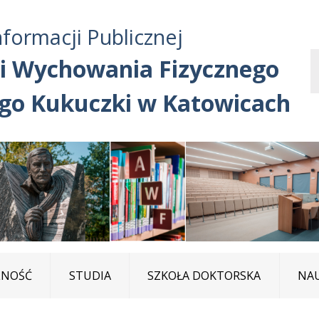
Przejdź do treści
Przejdź do mapy
Przejdź do
nformacji Publicznej
głównego menu
serwisu
i Wychowania Fizycznego
ego Kukuczki w Katowicach
LNOŚĆ
STUDIA
SZKOŁA DOKTORSKA
NA