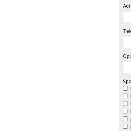
Adr
Tel
Opi
Spo