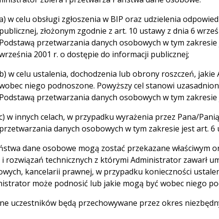
a) w celu obsługi zgłoszenia w BIP oraz udzielenia odpowied
publicznej, złożonym zgodnie z art. 10 ustawy z dnia 6 wrześn
Podstawą przetwarzania danych osobowych w tym zakresie jest
września 2001 r. o dostępie do informacji publicznej;
b) w celu ustalenia, dochodzenia lub obrony roszczeń, jaki
wobec niego podnoszone. Powyższy cel stanowi uzasadniony
Podstawą przetwarzania danych osobowych w tym zakresie jest
c) w innych celach, w przypadku wyrażenia przez Pana/Pan
przetwarzania danych osobowych w tym zakresie jest art. 6 us
ństwa dane osobowe mogą zostać przekazane właściwym o
 i rozwiązań technicznych z którymi Administrator zawarł 
wych, kancelarii prawnej, w przypadku konieczności ustalen
istrator może podnosić lub jakie mogą być wobec niego p
ne uczestników będą przechowywane przez okres niezbędny