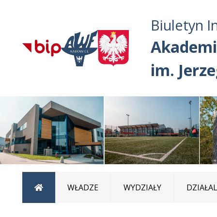
Biuletyn I
Akademi
im. Jerz
Strona główna
WŁADZE
WYDZIAŁY
DZIAŁA