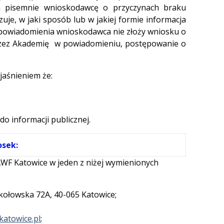
ia pisemnie wnioskodawcę o przyczynach braku
uje, w jaki sposób lub w jakiej formie informacja
d powiadomienia wnioskodawca nie złoży wniosku o
rzez Akademię w powiadomieniu, postępowanie o
jaśnieniem że:
do informacji publicznej.
osek:
AWF Katowice w jeden z niżej wymienionych
ikołowska 72A, 40-065 Katowice;
katowice.pl
;