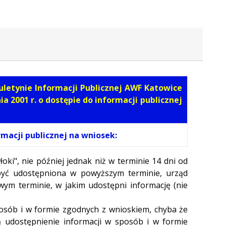
uletynie Informacji Publicznej AWF Katowice
a 2001 r. o dostępie do informacji publicznej
macji publicznej na wniosek:
ki", nie później jednak niż w terminie 14 dni od
 być udostępniona w powyższym terminie, urząd
m terminie, w jakim udostępni informację (nie
posób i w formie zgodnych z wnioskiem, chyba że
ą udostępnienie informacji w sposób i w formie