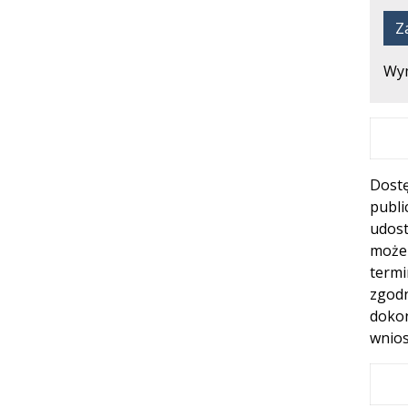
Za
Wy
Dostę
publ
udost
może
termi
zgodn
dokon
wnios