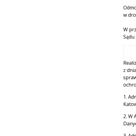
Odmow
w dro
W prz
Sądu 
Reali
z dni
spraw
ochro
1. Ad
Katow
2. W 
Danyc
3. Ad