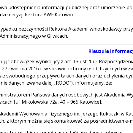
a udostępnienia informacji publicznej oraz umorzenie po
dze decyzji Rektora AWF Katowice.
ypadku bezczynności Rektora Akademii wnioskodawcy przy
Administracyjnego w Gliwicach.
Klauzula informac
zując obowiązek wynikający z art. 13 ust. 1 i 2 Rozporządze
a 27 kwietnia 2016 r. w sprawie ochrony osób fizycznych w
ie swobodnego przepływu takich danych oraz uchylenia dy
nie danych, zwane dalej „RODO”), informujemy, że:
ministratorem Państwa danych osobowych jest Akademia Wy
icach [ul. Mikołowska 72a, 40 – 065 Katowice].
Akademii Wychowania Fizycznego im. Jerzego Kukuczki w Ka
h, z którym można się skontaktować za pośrednictwem e-m
ministrator zbiera i przetwarza Państwa dane osobowe: