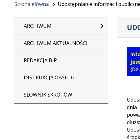
Strona główna
Udostępnianie informacji publiczne
UDO
ARCHIWUM
ARCHIWUM AKTUALNOŚCI
Inf
REDAKCJA BIP
jes
(Dz.
INSTRUKCJA OBSŁUGI
SŁOWNIK SKRÓTÓW
Udost
dnia 
powia
dłużs
Udost
środk