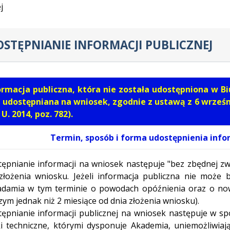
j
STĘPNIANIE INFORMACJI PUBLICZNEJ
ormacja publiczna, która nie została udostępniona w Bi
t udostępniana na wniosek, zgodnie z ustawą z 6 wrześni
 U. 2014, poz. 782).
Termin, sposób i forma udostępnienia infor
ępnianie informacji na wniosek następuje "bez zbędnej zwło
złożenia wniosku. Jeżeli informacja publiczna nie może
damia w tym terminie o powodach opóźnienia oraz o nowy
zym jednak niż 2 miesiące od dnia złożenia wniosku).
ępnianie informacji publicznej na wniosek następuje w s
i techniczne, którymi dysponuje Akademia, uniemożliwiaj