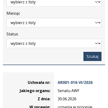
Miesiąc
Status
Szukaj
Dane
uchwały
Uchwała nr:
AR001-016-VI/2026
nr
Jakiego organu:
Senatu AWF
AR001-
016-
Z dnia:
30.06.2026
VI/2026
W sprawie:
uznania w procesie