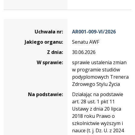
Dane
uchwały
Uchwała nr:
AR001-009-VI/2026
nr
Jakiego organu:
Senatu AWF
AR001-
009-
Z dnia:
30.06.2026
VI/2026
W sprawie:
sprawie ustalenia zmian
w programie studiów
podyplomowych Trenera
Zdrowego Stylu Życia
Na podstawie:
Działając na podstawie
art. 28 ust. 1 pkt 11
Ustawy z dnia 20 lipca
2018 roku Prawo o
szkolnictwie wyższym i
nauce (t. j. Dz. U. z 2024