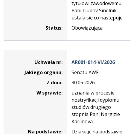
tytułowi zawodowemu
Pani Liubov Sinelnik
ustala się co następuje.
Status:
Obowiązująca
Dane
uchwały
Uchwała nr:
AR001-014-VI/2026
nr
Jakiego organu:
Senatu AWF
AR001-
014-
Z dnia:
30.06.2026
VI/2026
W sprawie:
uznania w procesie
nostryfikacji dyplomu
studiów drugiego
stopnia Pani Nargizie
Karimova
Na podstawie:
Działając na podstawie