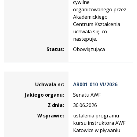
cywilne
organizowanego przez
Akademickiego
Centrum Kształcenia
uchwala się, co
następuje.
Status:
Obowiązująca
Dane
uchwały
Uchwała nr:
AR001-010-VI/2026
nr
Jakiego organu:
Senatu AWF
AR001-
010-
Z dnia:
30.06.2026
VI/2026
W sprawie:
ustalenia programu
kursu instruktora AWF
Katowice w pływaniu