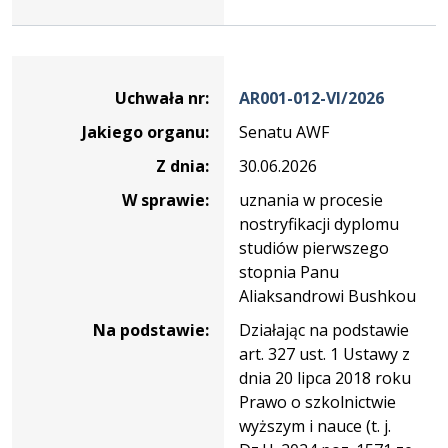
Dane
uchwały
Uchwała nr:
AR001-012-VI/2026
nr
Jakiego organu:
Senatu AWF
AR001-
012-
Z dnia:
30.06.2026
VI/2026
W sprawie:
uznania w procesie
nostryfikacji dyplomu
studiów pierwszego
stopnia Panu
Aliaksandrowi Bushkou
Na podstawie:
Działając na podstawie
art. 327 ust. 1 Ustawy z
dnia 20 lipca 2018 roku
Prawo o szkolnictwie
wyższym i nauce (t. j.