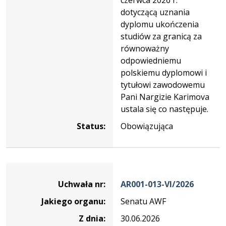
dotyczącą uznania
dyplomu ukończenia
studiów za granicą za
równoważny
odpowiedniemu
polskiemu dyplomowi i
tytułowi zawodowemu
Pani Nargizie Karimova
ustala się co następuje.
Status:
Obowiązująca
Dane
uchwały
Uchwała nr:
AR001-013-VI/2026
nr
Jakiego organu:
Senatu AWF
AR001-
013-
Z dnia:
30.06.2026