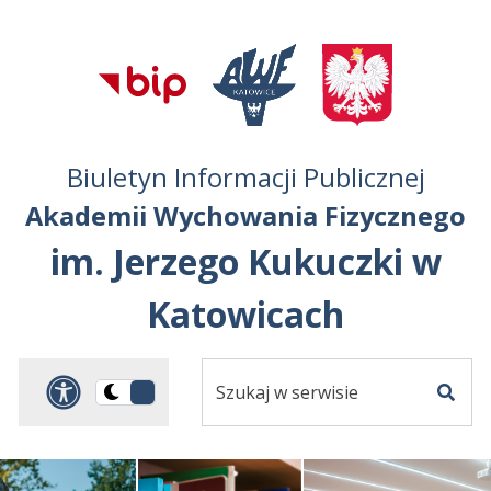
Przejdź do treści
Przejdź do mapy
Przejdź do
głównego menu
serwisu
Biuletyn Informacji Publicznej
Akademii Wychowania Fizycznego
im. Jerzego Kukuczki w
Katowicach
Szukaj
Panel dostosowania ułat
Przełącz
w
Szuka
na
serwisie
wersję
ciemną