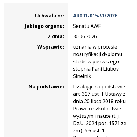
Dane
uchwały
Uchwała nr:
AR001-015-VI/2026
nr
Jakiego organu:
Senatu AWF
AR001-
015-
Z dnia:
30.06.2026
VI/2026
W sprawie:
uznania w procesie
nostryfikacji dyplomu
studiów pierwszego
stopnia Pani Liubov
Sinelnik
Na podstawie:
Działając na podstawie
art. 327 ust. 1 Ustawy z
dnia 20 lipca 2018 roku
Prawo o szkolnictwie
wyższym i nauce (t. j.
Dz.U. 2024 poz. 1571 ze
zm.), § 6 ust. 1