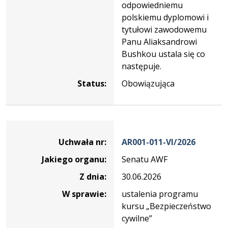
odpowiedniemu
polskiemu dyplomowi i
tytułowi zawodowemu
Panu Aliaksandrowi
Bushkou ustala się co
następuje.
Status:
Obowiązująca
Dane
uchwały
Uchwała nr:
AR001-011-VI/2026
nr
Jakiego organu:
Senatu AWF
AR001-
011-
Z dnia:
30.06.2026
VI/2026
W sprawie:
ustalenia programu
kursu „Bezpieczeństwo
cywilne”