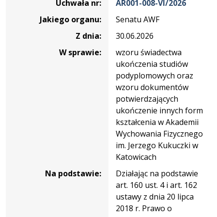
Uchwała nr:
AR001-008-VI/2026
nr
Jakiego organu:
Senatu AWF
AR001-
008-
Z dnia:
30.06.2026
VI/2026
W sprawie:
wzoru świadectwa
ukończenia studiów
podyplomowych oraz
wzoru dokumentów
potwierdzających
ukończenie innych form
kształcenia w Akademii
Wychowania Fizycznego
im. Jerzego Kukuczki w
Katowicach
Na podstawie:
Działając na podstawie
art. 160 ust. 4 i art. 162
ustawy z dnia 20 lipca
2018 r. Prawo o