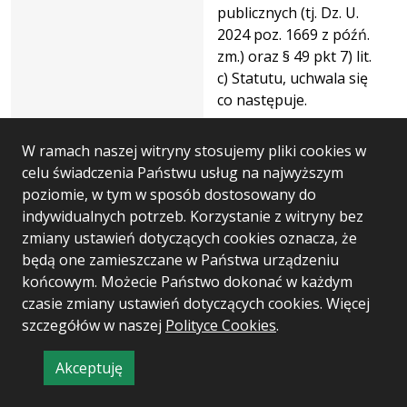
publicznych (tj. Dz. U.
2024 poz. 1669 z późń.
zm.) oraz § 49 pkt 7) lit.
c) Statutu, uchwala się
co następuje.
Status:
Obowiązująca
W ramach naszej witryny stosujemy pliki cookies w
celu świadczenia Państwu usług na najwyższym
poziomie, w tym w sposób dostosowany do
Dane
indywidualnych potrzeb. Korzystanie z witryny bez
uchwały
Uchwała nr:
AR001-007-VI/2026
zmiany ustawień dotyczących cookies oznacza, że
nr
będą one zamieszczane w Państwa urządzeniu
Jakiego organu:
Senatu AWF
AR001-
końcowym. Możecie Państwo dokonać w każdym
007-
Z dnia:
30.06.2026
czasie zmiany ustawień dotyczących cookies. Więcej
VI/2026
szczegółów w naszej
Polityce Cookies
.
W sprawie:
uzupełnienia Uchwały
NrAR001-9-IV/2026
Akceptuję
Senatu Akademii
informację
Wychowania Fizycznego