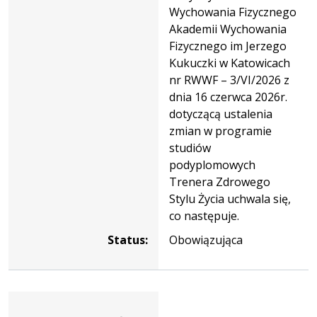
Wychowania Fizycznego
Akademii Wychowania
Fizycznego im Jerzego
Kukuczki w Katowicach
nr RWWF – 3/VI/2026 z
dnia 16 czerwca 2026r.
dotyczącą ustalenia
zmian w programie
studiów
podyplomowych
Trenera Zdrowego
Stylu Życia uchwala się,
co następuje.
Status:
Obowiązująca
Dane
uchwały