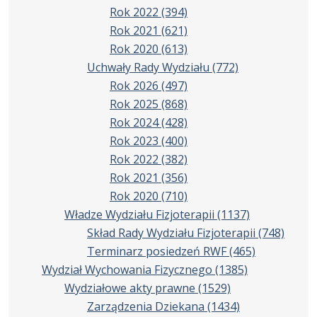
Rok 2022
(394)
Rok 2021
(621)
Rok 2020
(613)
Uchwały Rady Wydziału
(772)
Rok 2026
(497)
Rok 2025
(868)
Rok 2024
(428)
Rok 2023
(400)
Rok 2022
(382)
Rok 2021
(356)
Rok 2020
(710)
Władze Wydziału Fizjoterapii
(1137)
Skład Rady Wydziału Fizjoterapii
(748)
Terminarz posiedzeń RWF
(465)
Wydział Wychowania Fizycznego
(1385)
Wydziałowe akty prawne
(1529)
Zarządzenia Dziekana
(1434)