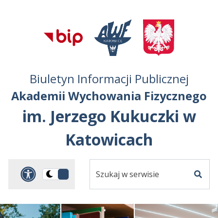
Przejdź do treści
Przejdź do mapy
Przejdź do
głównego menu
serwisu
Biuletyn Informacji Publicznej
Akademii Wychowania Fizycznego
im. Jerzego Kukuczki w
Katowicach
Szukaj
Panel dostosowania ułat
Przełącz
w
Szuka
na
serwisie
wersję
ciemną