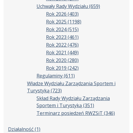
Uchwały Rady Wydziału
(659)
Rok 2026
(403)
Rok 2025
(1198)
Rok 2024
(515)
Rok 2023
(461)
Rok 2022
(476)
Rok 2021
(449)
Rok 2020
(280)
Rok 2019
(242)
Regulaminy
(611)
Władze Wydziału Zarządzania Sportem i
Turystyką
(723)
Skład Rady Wydziału Zarządzania
Sportem i Turystyką
(351)
Terminarz posiedzeń RWZSiT
(346)
Działalność
(1)