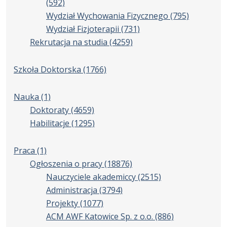
(592)
Wydział Wychowania Fizycznego
(795)
Wydział Fizjoterapii
(731)
Rekrutacja na studia
(4259)
Szkoła Doktorska
(1766)
Nauka
(1)
Doktoraty
(4659)
Habilitacje
(1295)
Praca
(1)
Ogłoszenia o pracy
(18876)
Nauczyciele akademiccy
(2515)
Administracja
(3794)
Projekty
(1077)
ACM AWF Katowice Sp. z o.o.
(886)