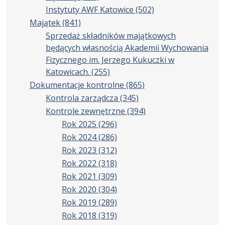
Instytuty AWF Katowice
(502)
Majątek
(841)
Sprzedaż składników majątkowych
będących własnością Akademii Wychowania
Fizycznego im. Jerzego Kukuczki w
Katowicach.
(255)
Dokumentacje kontrolne
(865)
Kontrola zarządcza
(345)
Kontrole zewnętrzne
(394)
Rok 2025
(296)
Rok 2024
(286)
Rok 2023
(312)
Rok 2022
(318)
Rok 2021
(309)
Rok 2020
(304)
Rok 2019
(289)
Rok 2018
(319)