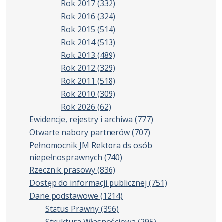
Rok 2017
(332)
Rok 2016
(324)
Rok 2015
(514)
Rok 2014
(513)
Rok 2013
(489)
Rok 2012
(329)
Rok 2011
(518)
Rok 2010
(309)
Rok 2026
(62)
Ewidencje, rejestry i archiwa
(777)
Otwarte nabory partnerów
(707)
Pełnomocnik JM Rektora ds osób
niepełnosprawnych
(740)
Rzecznik prasowy
(836)
Dostęp do informacji publicznej
(751)
Dane podstawowe
(1214)
Status Prawny
(396)
Struktura Własnościowa
(295)