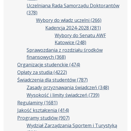
Uczelniana Rada Samorządu Doktorantów
(378)
Wybory do władz uczelni
(266)
Kadencja 2024-2028
(281)
Wybory do Senatu AWF
Katowice
(248)
Sprawozdania z rozdziału środków
finansowych
(368)
Organizacje studenckie
(474)
Opłaty za studia
(4222)
Świadczenia dla studentów
(787)
Zasady przyznawania świadczeń
(348)
Wysokość i limity świadczeń
(739)
Regulaminy
(1681)
Jakość kształcenia
(414)
Programy studiów
(907)
Wydział Zarządzania Sportem i Turystyką