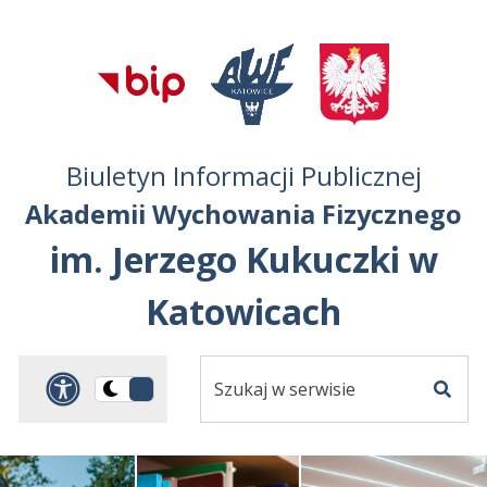
Przejdź do treści
Przejdź do mapy
Przejdź do
głównego menu
serwisu
Biuletyn Informacji Publicznej
Akademii Wychowania Fizycznego
im. Jerzego Kukuczki w
Katowicach
Szukaj
Panel dostosowania ułat
Przełącz
w
Szuka
na
serwisie
wersję
ciemną