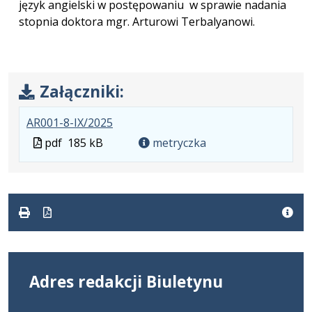
język angielski w postępowaniu w sprawie nadania
stopnia doktora mgr. Arturowi Terbalyanowi.
Załączniki:
.
.
.
AR001-8-IX/2025
Plik
Rozmiar
Otwiera
Plik
pdf
185 kB
metryczka
w
pliku:
się
w
formacie:
185
w
formacie
pdf
kB
nowej
karcie.
Adres redakcji Biuletynu