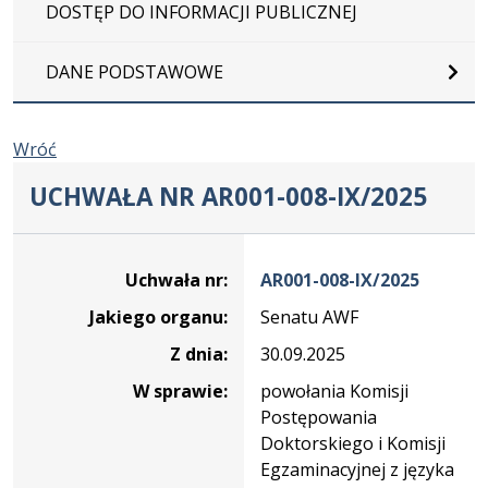
DOSTĘP DO INFORMACJI PUBLICZNEJ
DANE PODSTAWOWE
Wróć
UCHWAŁA NR AR001-008-IX/2025
Dane
uchwały
Uchwała nr:
AR001-008-IX/2025
nr
Jakiego organu:
Senatu AWF
AR001-
008-
Z dnia:
30.09.2025
IX/2025
W sprawie:
powołania Komisji
Postępowania
Doktorskiego i Komisji
Egzaminacyjnej z języka