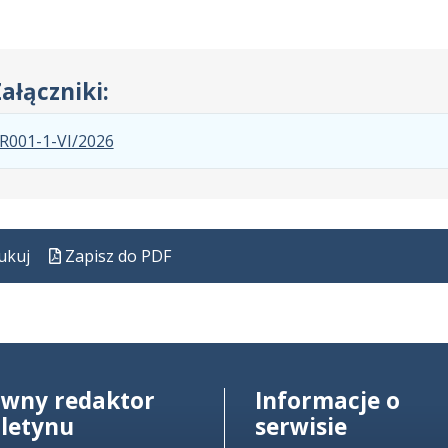
ałączniki:
.
.
.
R001-1-VI/2026
Plik
Rozmiar
Otwiera
w
pliku:
się
formacie:
235
w
pdf
kB
nowej
ukuj
Zapisz do PDF
karcie.
ówny redaktor
Informacje o
uletynu
serwisie