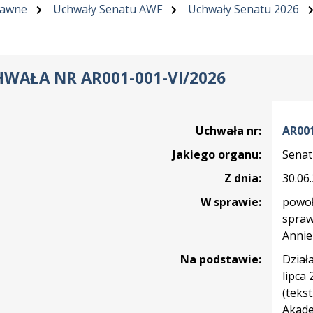
rawne
Uchwały Senatu AWF
Uchwały Senatu 2026
WAŁA NR AR001-001-VI/2026
Uchwała nr:
AR001
Jakiego organu:
Sena
Z dnia:
30.06
W sprawie:
powoł
spraw
Annie
Na podstawie:
Działa
lipca
(tekst
Akade