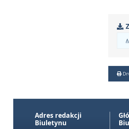
Z
A
Dr
Adres redakcji
Gł
Biuletynu
Bi