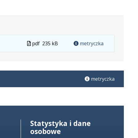
Plik
pdf
235 kB
metryczka
w
formacie
metryczka
Statystyka i dane
osobowe