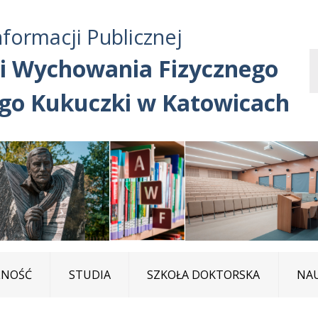
Przejdź do treści
Przejdź do mapy
Przejdź do
nformacji Publicznej
głównego menu
serwisu
i Wychowania Fizycznego
ego Kukuczki w Katowicach
LNOŚĆ
STUDIA
SZKOŁA DOKTORSKA
NA