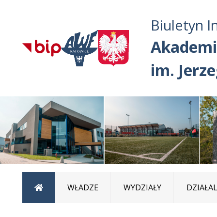
Biuletyn I
Akademi
im. Jerz
Strona główna
WŁADZE
WYDZIAŁY
DZIAŁA