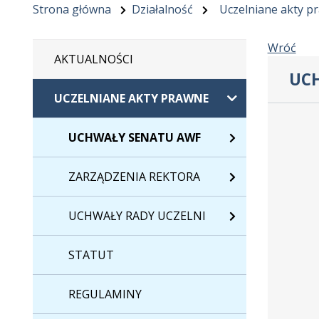
Strona główna
Działalność
Uczelniane akty p
Wróć
AKTUALNOŚCI
UCH
UCZELNIANE AKTY PRAWNE
Dane
uchwały
UCHWAŁY SENATU AWF
nr
AR001-
ZARZĄDZENIA REKTORA
001-
VI/2026
UCHWAŁY RADY UCZELNI
STATUT
REGULAMINY