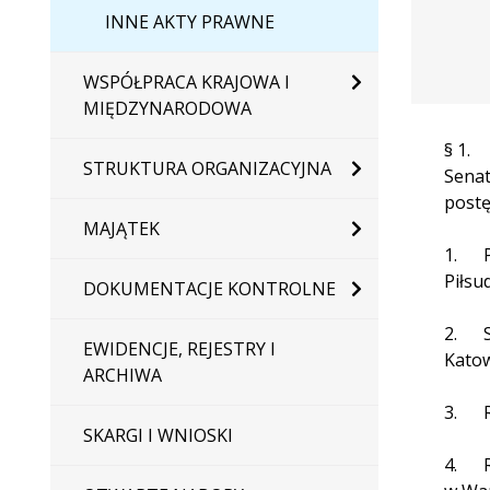
INNE AKTY PRAWNE
WSPÓŁPRACA KRAJOWA I
MIĘDZYNARODOWA
§ 1.
STRUKTURA ORGANIZACYJNA
Senat
postę
MAJĄTEK
1. Pr
Piłsu
DOKUMENTACJE KONTROLNE
2. Se
EWIDENCJE, REJESTRY I
Katow
ARCHIWA
3. Re
SKARGI I WNIOSKI
4. Re