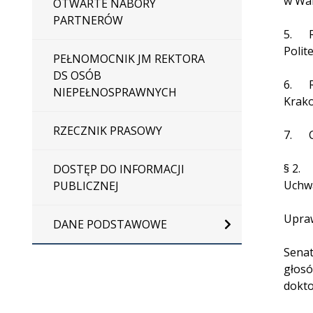
w War
OTWARTE NABORY
PARTNERÓW
5. Re
Polit
PEŁNOMOCNIK JM REKTORA
DS OSÓB
6. Re
NIEPEŁNOSPRAWNYCH
Krako
RZECZNIK PRASOWY
7. Cz
§ 2.
DOSTĘP DO INFORMACJI
Uchwa
PUBLICZNEJ
Upraw
DANE PODSTAWOWE
Senat
głosó
dokto