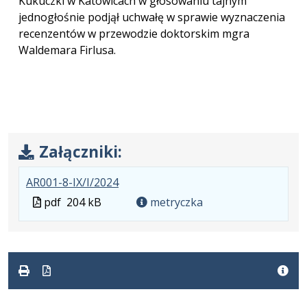
Kukuczki w Katowicach w głosowaniu tajnym
jednogłośnie podjął uchwałę w sprawie wyznaczenia
recenzentów w przewodzie doktorskim mgra
Waldemara Firlusa.
Załączniki:
.
.
.
AR001-8-IX/I/2024
Plik
Rozmiar
Otwiera
Plik
pdf
204 kB
metryczka
w
pliku:
się
w
formacie:
204
w
formacie
pdf
kB
nowej
karcie.