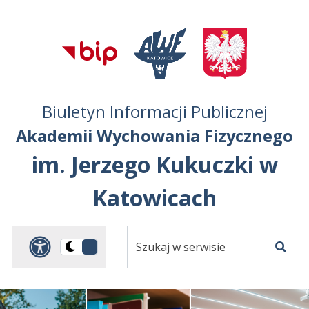
Przejdź do treści
Przejdź do mapy
Przejdź do
głównego menu
serwisu
Biuletyn Informacji Publicznej
Akademii Wychowania Fizycznego
im. Jerzego Kukuczki w
Katowicach
Szukaj
Panel dostosowania ułat
Przełącz
w
Szuka
na
serwisie
wersję
ciemną