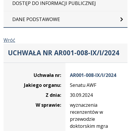
DOSTĘP DO INFORMACJI PUBLICZNEJ
DANE PODSTAWOWE
Wróć
UCHWAŁA NR AR001-008-IX/I/2024
Dane
uchwały
Uchwała nr:
AR001-008-IX/I/2024
nr
Jakiego organu:
Senatu AWF
AR001-
008-
Z dnia:
30.09.2024
IX/I/2024
W sprawie:
wyznaczenia
recenzentów w
przewodzie
doktorskim mgra