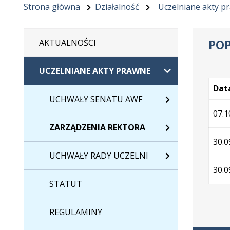
Strona główna
Działalność
Uczelniane akty p
POP
AKTUALNOŚCI
UCZELNIANE AKTY PRAWNE
Data
UCHWAŁY SENATU AWF
Wersj
07.1
ZARZĄDZENIA REKTORA
30.0
UCHWAŁY RADY UCZELNI
30.0
STATUT
REGULAMINY