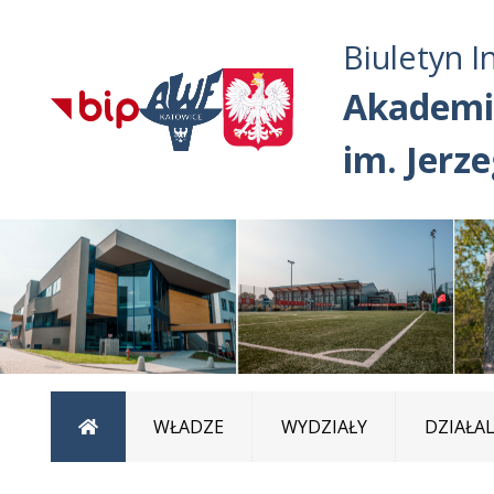
Biuletyn I
Akademi
im. Jerz
Strona główna
WŁADZE
WYDZIAŁY
DZIAŁA