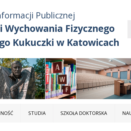
Przejdź do treści
Przejdź do mapy
Przejdź do
nformacji Publicznej
głównego menu
serwisu
i Wychowania Fizycznego
ego Kukuczki w Katowicach
LNOŚĆ
STUDIA
SZKOŁA DOKTORSKA
NA