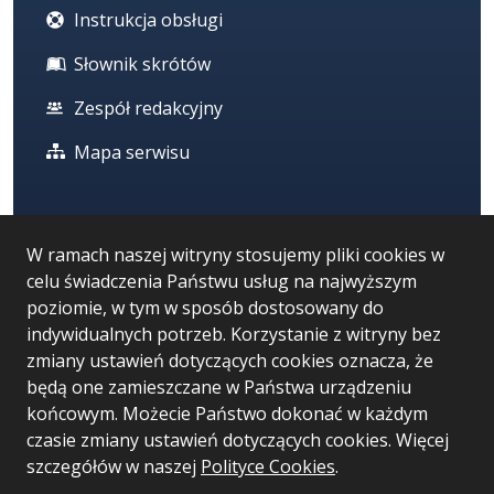
Instrukcja obsługi
Słownik skrótów
Zespół redakcyjny
Mapa serwisu
Statystyka i dane osobowe
W ramach naszej witryny stosujemy pliki cookies w
celu świadczenia Państwu usług na najwyższym
Statystyki oglądalności
poziomie, w tym w sposób dostosowany do
Ostatnio dodane
indywidualnych potrzeb. Korzystanie z witryny bez
zmiany ustawień dotyczących cookies oznacza, że
Polityka prywatności
będą one zamieszczane w Państwa urządzeniu
końcowym. Możecie Państwo dokonać w każdym
czasie zmiany ustawień dotyczących cookies. Więcej
Wersja systemu: 5.7.0 [96]
szczegółów w naszej
Polityce Cookies
.
Ostatnia aktualizacja BIP: 05.08.2026 10:51