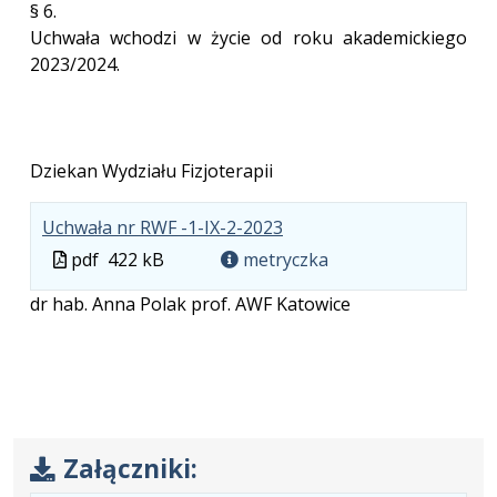
§ 6.
Uchwała wchodzi w życie od roku akademickiego
2023/2024.
Dziekan Wydziału Fizjoterapii
.
.
.
Uchwała nr RWF -1-IX-2-2023
Plik
Rozmiar
Otwiera
Plik
pdf
422 kB
metryczka
w
pliku:
się
w
dr hab. Anna Polak prof. AWF Katowice
formacie:
422
w
formacie
pdf
kB
nowej
karcie.
Załączniki: