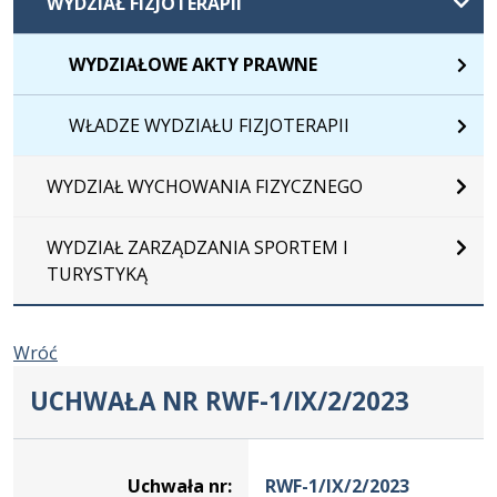
WYDZIAŁ FIZJOTERAPII
WYDZIAŁOWE AKTY PRAWNE
WŁADZE WYDZIAŁU FIZJOTERAPII
WYDZIAŁ WYCHOWANIA FIZYCZNEGO
WYDZIAŁ ZARZĄDZANIA SPORTEM I
TURYSTYKĄ
Wróć
UCHWAŁA NR RWF-1/IX/2/2023
Dane
uchwały
Uchwała nr:
RWF-1/IX/2/2023