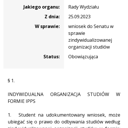
nr
Jakiego organu:
Rady Wydziału
RWF-
1/IX/2/2023
Z dnia:
25.09.2023
W sprawie:
wniosek do Senatu w
sprawie
zindywidualizowanej
organizacji studiów
Status:
Obowiązująca
§ 1.
INDYWIDUALNA ORGANIZACJA STUDIÓW W
FORMIE IPPS
1. Student na udokumentowany wniosek, może
ubiegać się o prawo do odbywania studiów według