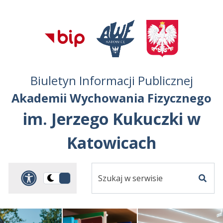
Przejdź do treści
Przejdź do mapy
Przejdź do
głównego menu
serwisu
Biuletyn Informacji Publicznej
Akademii Wychowania Fizycznego
im. Jerzego Kukuczki w
Katowicach
Szukaj
Panel dostosowania ułat
Przełącz
w
Szuka
na
serwisie
wersję
ciemną