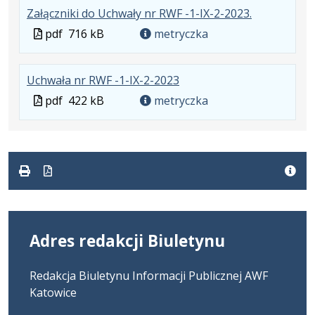
.
.
.
Załączniki do Uchwały nr RWF -1-IX-2-2023.
Plik
Rozmiar
Otwiera
Plik
pdf
716 kB
metryczka
w
pliku:
się
w
formacie:
716
w
formacie
.
.
.
Uchwała nr RWF -1-IX-2-2023
pdf
kB
nowej
Plik
Rozmiar
Otwiera
karcie.
Plik
pdf
422 kB
metryczka
w
pliku:
się
w
formacie:
422
w
formacie
pdf
kB
nowej
karcie.
Adres redakcji Biuletynu
Redakcja Biuletynu Informacji Publicznej AWF
Katowice