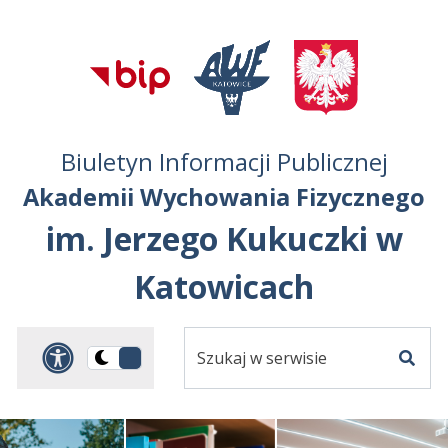
Przejdź do treści
Przejdź do mapy
Przejdź do
głównego menu
serwisu
Biuletyn Informacji Publicznej
Akademii Wychowania Fizycznego
im. Jerzego Kukuczki w
Katowicach
Szukaj
Panel dostosowania ułat
Przełącz
w
Szuka
na
serwisie
wersję
ciemną