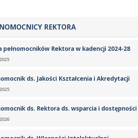
ŁNOMOCNICY REKTORA
a pełnomocników Rektora w kadencji 2024-28
.2025
nik ds. Jakości Kształcenia i Akredytacji
omocnik ds. Jakości Kształcenia i Akredytacji
a Marszołek
.2025
nik ds. Rektora ds. wsparcia i dostępności
n Kania
ełnomocnika ds. Przyjmowania Zgłoszeń Sygnalistów pełni:
omocnik ds. Rektora ds. wsparcia i dostępności
nik ds. Własności Intelektualnej
a Marszołek
sztof Krukar
.2026
nik ds. Certyfikacji Laboratoriów Badawczych
ełnomocnika Rektora ds. wsparcia i dostępności pełni
ysław Pietraszewski