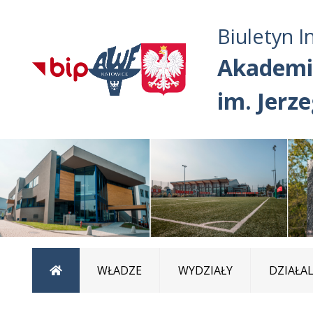
Biuletyn I
Akademi
im. Jerz
Strona główna
WŁADZE
WYDZIAŁY
DZIAŁA