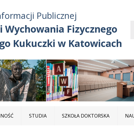
Przejdź do treści
Przejdź do mapy
Przejdź do
nformacji Publicznej
głównego menu
serwisu
i Wychowania Fizycznego
ego Kukuczki w Katowicach
LNOŚĆ
STUDIA
SZKOŁA DOKTORSKA
NA