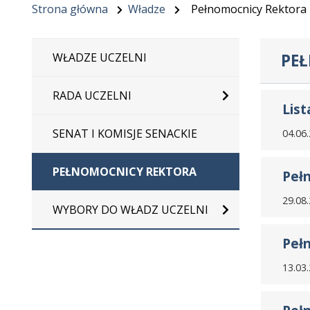
Strona główna
Władze
Pełnomocnicy Rektora
PE
WŁADZE UCZELNI
RADA UCZELNI
List
SENAT I KOMISJE SENACKIE
04.06
Pełnomoc
PEŁNOMOCNICY REKTORA
Pełn
dr Monik
29.08
Pełnomoc
WYBORY DO WŁADZ UCZELNI
dr Damia
Funkcję P
Pełn
Pełnomoc
dr Monik
mgr Krzy
13.03
Pełnomoc
Funkcję P
dr Przem