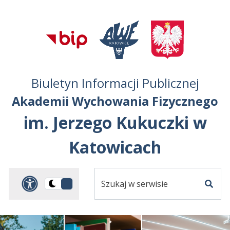
Przejdź do treści
Przejdź do mapy
Przejdź do
głównego menu
serwisu
Biuletyn Informacji Publicznej
Akademii Wychowania Fizycznego
im. Jerzego Kukuczki w
Katowicach
Szukaj
Panel dostosowania ułat
Przełącz
w
Szuka
na
serwisie
wersję
ciemną